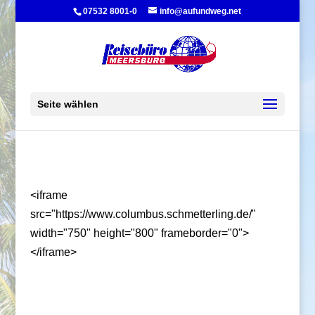
07532 8001-0
info@aufundweg.net
Seite wählen
<iframe
src="https://www.columbus.schmetterling.de/"
width="750" height="800" frameborder="0">
</iframe>